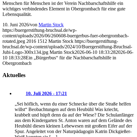
Menschen für Menschen ist der Verein Nachbarschaftshilfe ein
wichtiges verbindendes Element in Obergrombach für eine gute
Lebensqualität.
10. Juni 2026
/
von
Martin Stock
https://buergerstiftung-bruchsal.de/wp-
content/uploads/2026/06/260608-buergerbus-fuer-obergrombach-
rotated.jpeg
2016
1512
Martin Stock
https://buergerstiftung-
bruchsal.de/wp-content/uploads/2024/10/Buergerstiftung-Bruchsal-
Jubi-Logo-300x134.jpg
Martin Stock
2026-06-10 18:33:28
2026-06-
10 18:33:28
Ein „Bürgerbus“ für die Nachbarschaftshilfe in
Obergrombach
Aktuelles
10. Juli 2026 - 17:21
„Sei höflich, wenn du einer Schnecke über die Straße helfen
willst“ Beobachtungen auf dem Heubühl Was kriecht,
krabbelt und hüpft denn da auf der Wiese? Die Schulanfänger
aus dem Kindergarten St. Anton waren auf dem Gelände des
Heubühl diesen kleinen Lebewesen mit großem Eifer auf der
Spur. Angeleitet von der Naturpädagogin Katrin Dickgießer-
Weiß konnten sie […]