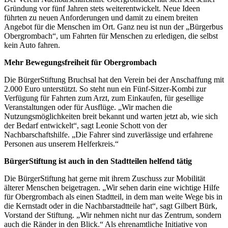
Gründung vor fünf Jahren stets weiterentwickelt. Neue Ideen
führten zu neuen Anforderungen und damit zu einem breiten
Angebot für die Menschen im Ort. Ganz neu ist nun der „Bürgerbus
Obergrombach“, um Fahrten für Menschen zu erledigen, die selbst
kein Auto fahren.
Mehr Bewegungsfreiheit für Obergrombach
Die BürgerStiftung Bruchsal hat den Verein bei der Anschaffung mit
2.000 Euro unterstützt. So steht nun ein Fünf-Sitzer-Kombi zur
Verfügung für Fahrten zum Arzt, zum Einkaufen, für gesellige
Veranstaltungen oder für Ausflüge. „Wir machen die
Nutzungsmöglichkeiten breit bekannt und warten jetzt ab, wie sich
der Bedarf entwickelt“, sagt Leonie Schott von der
Nachbarschaftshilfe. „Die Fahrer sind zuverlässige und erfahrene
Personen aus unserem Helferkreis.“
BürgerStiftung ist auch in den Stadtteilen helfend tätig
Die BürgerStiftung hat gerne mit ihrem Zuschuss zur Mobilität
älterer Menschen beigetragen. „Wir sehen darin eine wichtige Hilfe
für Obergrombach als einen Stadtteil, in dem man weite Wege bis in
die Kernstadt oder in die Nachbarstadtteile hat“, sagt Gilbert Bürk,
Vorstand der Stiftung. „Wir nehmen nicht nur das Zentrum, sondern
auch die Ränder in den Blick.“ Als ehrenamtliche Initiative von