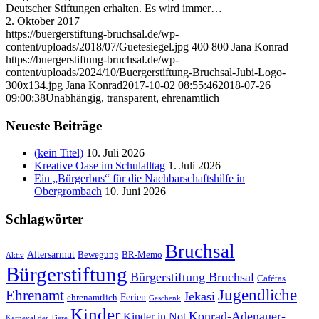
Deutscher Stiftungen erhalten. Es wird immer…
2. Oktober 2017
https://buergerstiftung-bruchsal.de/wp-
content/uploads/2018/07/Guetesiegel.jpg
400
800
Jana Konrad
https://buergerstiftung-bruchsal.de/wp-
content/uploads/2024/10/Buergerstiftung-Bruchsal-Jubi-Logo-
300x134.jpg
Jana Konrad
2017-10-02 08:55:46
2018-07-26
09:00:38
Unabhängig, transparent, ehrenamtlich
Neueste Beiträge
(kein Titel)
10. Juli 2026
Kreative Oase im Schulalltag
1. Juli 2026
Ein „Bürgerbus“ für die Nachbarschaftshilfe in
Obergrombach
10. Juni 2026
Schlagwörter
Bruchsal
Altersarmut
Bewegung
BR-Memo
Aktiv
Bürgerstiftung
Bürgerstiftung Bruchsal
Cafétas
Jugendliche
Ehrenamt
Jekasi
Ferien
ehrenamtlich
Geschenk
Kinder
Konrad-Adenauer-
Kinder in Not
Karneval der Tiere