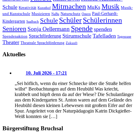
Mitmachen
Musik
Schule
MuKs
Kreativität
Musik-
Kunsthof
Paul-Gerhardt-
und Kunstschule
Musizieren
Naturschutz
NaBu
Ostern
Schüler
Schülerinnen
Schule
Kindergarten
Saalbach
Spende
Senioren
Sonja Oellermann
spenden
Stirumschule
Tafelladen
Sprachförderung
Spendenaktion
Tagesoase
Theater
Theatrale Sprachförderung
Zukunft
Aktuelles
10. Juli 2026 - 17:21
„Sei höflich, wenn du einer Schnecke über die Straße helfen
willst“ Beobachtungen auf dem Heubühl Was kriecht,
krabbelt und hüpft denn da auf der Wiese? Die Schulanfänger
aus dem Kindergarten St. Anton waren auf dem Gelände des
Heubühl diesen kleinen Lebewesen mit großem Eifer auf der
Spur. Angeleitet von der Naturpädagogin Katrin Dickgießer-
Weiß konnten sie […]
Bürgerstiftung Bruchsal