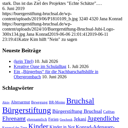
stark. Das ist das Ziel des Projektes "Echte Schätze".…
6. Juni 2019
https://buergerstiftung-bruchsal.de/wp-
content/uploads/2019/06/P1810109_b.jpg
3240
4320
Jana Konrad
https://buergerstiftung-bruchsal.de/wp-
content/uploads/2024/10/Buergerstiftung-Bruchsal-Jubi-Logo-
300x134.jpg
Jana Konrad
2019-06-06 21:01:41
2019-06-11
23:19:41
Katze Kim hilft "Nein" zu sagen
Neueste Beiträge
(kein Titel)
10. Juli 2026
Kreative Oase im Schulalltag
1. Juli 2026
Ein „Bürgerbus“ für die Nachbarschaftshilfe in
Obergrombach
10. Juni 2026
Schlagwörter
Bruchsal
Altersarmut
Bewegung
BR-Memo
Aktiv
Bürgerstiftung
Bürgerstiftung Bruchsal
Cafétas
Jugendliche
Ehrenamt
Jekasi
Ferien
ehrenamtlich
Geschenk
Kinder
Konrad-Adenauer-
Kinder in Not
Karneval der Tiere