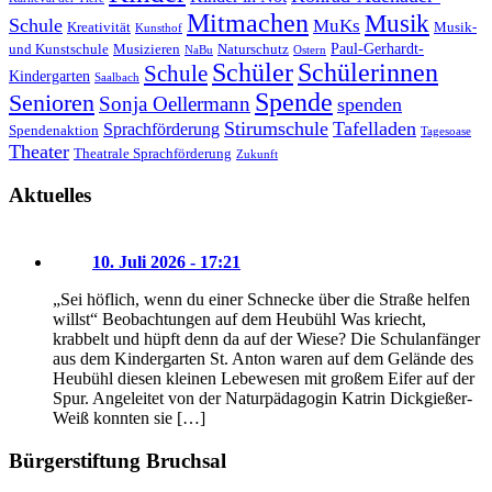
Mitmachen
Musik
Schule
MuKs
Kreativität
Musik-
Kunsthof
Paul-Gerhardt-
und Kunstschule
Musizieren
Naturschutz
NaBu
Ostern
Schüler
Schülerinnen
Schule
Kindergarten
Saalbach
Spende
Senioren
Sonja Oellermann
spenden
Stirumschule
Tafelladen
Sprachförderung
Spendenaktion
Tagesoase
Theater
Theatrale Sprachförderung
Zukunft
Aktuelles
10. Juli 2026 - 17:21
„Sei höflich, wenn du einer Schnecke über die Straße helfen
willst“ Beobachtungen auf dem Heubühl Was kriecht,
krabbelt und hüpft denn da auf der Wiese? Die Schulanfänger
aus dem Kindergarten St. Anton waren auf dem Gelände des
Heubühl diesen kleinen Lebewesen mit großem Eifer auf der
Spur. Angeleitet von der Naturpädagogin Katrin Dickgießer-
Weiß konnten sie […]
Bürgerstiftung Bruchsal