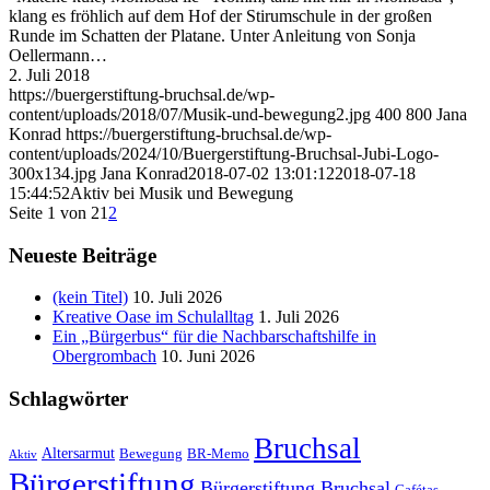
klang es fröhlich auf dem Hof der Stirumschule in der großen
Runde im Schatten der Platane. Unter Anleitung von Sonja
Oellermann…
2. Juli 2018
https://buergerstiftung-bruchsal.de/wp-
content/uploads/2018/07/Musik-und-bewegung2.jpg
400
800
Jana
Konrad
https://buergerstiftung-bruchsal.de/wp-
content/uploads/2024/10/Buergerstiftung-Bruchsal-Jubi-Logo-
300x134.jpg
Jana Konrad
2018-07-02 13:01:12
2018-07-18
15:44:52
Aktiv bei Musik und Bewegung
Seite 1 von 2
1
2
Neueste Beiträge
(kein Titel)
10. Juli 2026
Kreative Oase im Schulalltag
1. Juli 2026
Ein „Bürgerbus“ für die Nachbarschaftshilfe in
Obergrombach
10. Juni 2026
Schlagwörter
Bruchsal
Altersarmut
Bewegung
BR-Memo
Aktiv
Bürgerstiftung
Bürgerstiftung Bruchsal
Cafétas