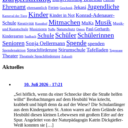
Jugendliche
Ehrenamt
Jekasi
Ferien
ehrenamtlich
Geschenk
Kinder
Konrad-Adenauer-
Kinder in Not
Karneval der Tiere
Mitmachen
Musik
Schule
MuKs
Kreativität
Musik-
Kunsthof
Paul-Gerhardt-
und Kunstschule
Musizieren
Naturschutz
NaBu
Ostern
Schüler
Schülerinnen
Schule
Kindergarten
Saalbach
Spende
Senioren
Sonja Oellermann
spenden
Stirumschule
Tafelladen
Sprachförderung
Spendenaktion
Tagesoase
Theater
Theatrale Sprachförderung
Zukunft
Aktuelles
10. Juli 2026 - 17:21
„Sei höflich, wenn du einer Schnecke über die Straße helfen
willst“ Beobachtungen auf dem Heubühl Was kriecht,
krabbelt und hüpft denn da auf der Wiese? Die Schulanfänger
aus dem Kindergarten St. Anton waren auf dem Gelände des
Heubühl diesen kleinen Lebewesen mit großem Eifer auf der
Spur. Angeleitet von der Naturpädagogin Katrin Dickgießer-
Weiß konnten sie […]