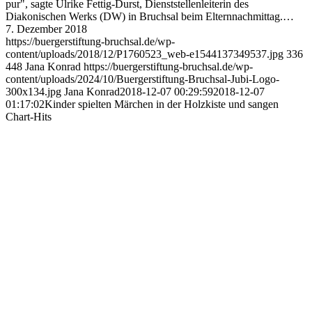
pur", sagte Ulrike Fettig-Durst, Dienststellenleiterin des
Diakonischen Werks (DW) in Bruchsal beim Elternnachmittag.…
7. Dezember 2018
https://buergerstiftung-bruchsal.de/wp-
content/uploads/2018/12/P1760523_web-e1544137349537.jpg
336
448
Jana Konrad
https://buergerstiftung-bruchsal.de/wp-
content/uploads/2024/10/Buergerstiftung-Bruchsal-Jubi-Logo-
300x134.jpg
Jana Konrad
2018-12-07 00:29:59
2018-12-07
01:17:02
Kinder spielten Märchen in der Holzkiste und sangen
Chart-Hits