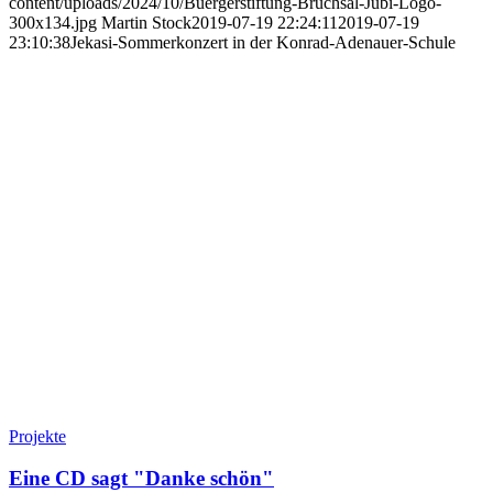
content/uploads/2024/10/Buergerstiftung-Bruchsal-Jubi-Logo-
300x134.jpg
Martin Stock
2019-07-19 22:24:11
2019-07-19
23:10:38
Jekasi-Sommerkonzert in der Konrad-Adenauer-Schule
Projekte
Eine CD sagt "Danke schön"