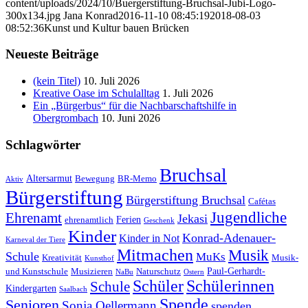
content/uploads/2024/10/Buergerstiftung-Bruchsal-Jubi-Logo-
300x134.jpg
Jana Konrad
2016-11-10 08:45:19
2018-08-03
08:52:36
Kunst und Kultur bauen Brücken
Neueste Beiträge
(kein Titel)
10. Juli 2026
Kreative Oase im Schulalltag
1. Juli 2026
Ein „Bürgerbus“ für die Nachbarschaftshilfe in
Obergrombach
10. Juni 2026
Schlagwörter
Bruchsal
Altersarmut
Bewegung
BR-Memo
Aktiv
Bürgerstiftung
Bürgerstiftung Bruchsal
Cafétas
Jugendliche
Ehrenamt
Jekasi
Ferien
ehrenamtlich
Geschenk
Kinder
Konrad-Adenauer-
Kinder in Not
Karneval der Tiere
Mitmachen
Musik
Schule
MuKs
Kreativität
Musik-
Kunsthof
Paul-Gerhardt-
und Kunstschule
Musizieren
Naturschutz
NaBu
Ostern
Schüler
Schülerinnen
Schule
Kindergarten
Saalbach
Spende
Senioren
Sonja Oellermann
spenden