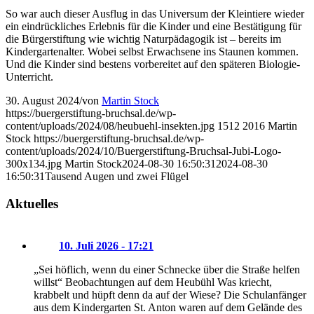
So war auch dieser Ausflug in das Universum der Kleintiere wieder
ein eindrückliches Erlebnis für die Kinder und eine Bestätigung für
die Bürgerstiftung wie wichtig Naturpädagogik ist – bereits im
Kindergartenalter. Wobei selbst Erwachsene ins Staunen kommen.
Und die Kinder sind bestens vorbereitet auf den späteren Biologie-
Unterricht.
30. August 2024
/
von
Martin Stock
https://buergerstiftung-bruchsal.de/wp-
content/uploads/2024/08/heubuehl-insekten.jpg
1512
2016
Martin
Stock
https://buergerstiftung-bruchsal.de/wp-
content/uploads/2024/10/Buergerstiftung-Bruchsal-Jubi-Logo-
300x134.jpg
Martin Stock
2024-08-30 16:50:31
2024-08-30
16:50:31
Tausend Augen und zwei Flügel
Aktuelles
10. Juli 2026 - 17:21
„Sei höflich, wenn du einer Schnecke über die Straße helfen
willst“ Beobachtungen auf dem Heubühl Was kriecht,
krabbelt und hüpft denn da auf der Wiese? Die Schulanfänger
aus dem Kindergarten St. Anton waren auf dem Gelände des