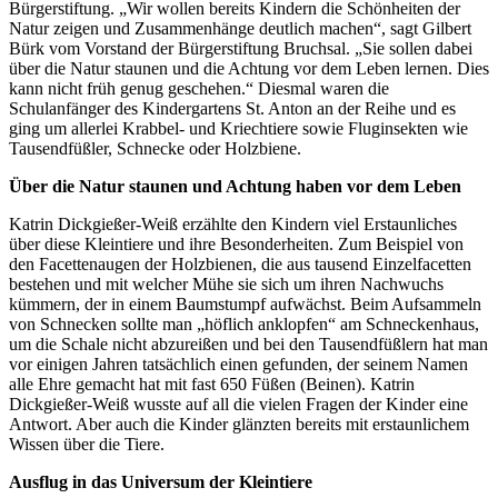
Bürgerstiftung. „Wir wollen bereits Kindern die Schönheiten der
Natur zeigen und Zusammenhänge deutlich machen“, sagt Gilbert
Bürk vom Vorstand der Bürgerstiftung Bruchsal. „Sie sollen dabei
über die Natur staunen und die Achtung vor dem Leben lernen. Dies
kann nicht früh genug geschehen.“ Diesmal waren die
Schulanfänger des Kindergartens St. Anton an der Reihe und es
ging um allerlei Krabbel- und Kriechtiere sowie Fluginsekten wie
Tausendfüßler, Schnecke oder Holzbiene.
Über die Natur staunen und Achtung haben vor dem Leben
Katrin Dickgießer-Weiß erzählte den Kindern viel Erstaunliches
über diese Kleintiere und ihre Besonderheiten. Zum Beispiel von
den Facettenaugen der Holzbienen, die aus tausend Einzelfacetten
bestehen und mit welcher Mühe sie sich um ihren Nachwuchs
kümmern, der in einem Baumstumpf aufwächst. Beim Aufsammeln
von Schnecken sollte man „höflich anklopfen“ am Schneckenhaus,
um die Schale nicht abzureißen und bei den Tausendfüßlern hat man
vor einigen Jahren tatsächlich einen gefunden, der seinem Namen
alle Ehre gemacht hat mit fast 650 Füßen (Beinen). Katrin
Dickgießer-Weiß wusste auf all die vielen Fragen der Kinder eine
Antwort. Aber auch die Kinder glänzten bereits mit erstaunlichem
Wissen über die Tiere.
Ausflug in das Universum der Kleintiere