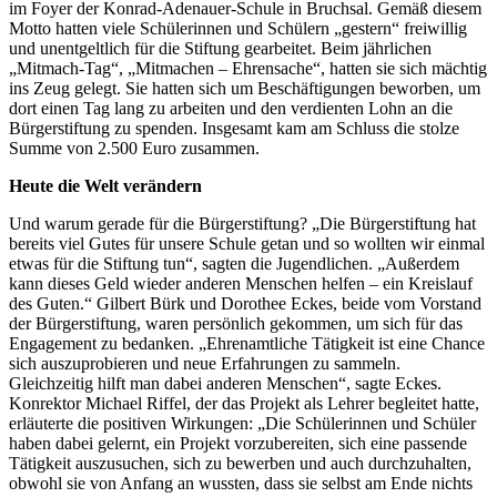
im Foyer der Konrad-Adenauer-Schule in Bruchsal. Gemäß diesem
Motto hatten viele Schülerinnen und Schülern „gestern“ freiwillig
und unentgeltlich für die Stiftung gearbeitet. Beim jährlichen
„Mitmach-Tag“, „Mitmachen – Ehrensache“, hatten sie sich mächtig
ins Zeug gelegt. Sie hatten sich um Beschäftigungen beworben, um
dort einen Tag lang zu arbeiten und den verdienten Lohn an die
Bürgerstiftung zu spenden. Insgesamt kam am Schluss die stolze
Summe von 2.500 Euro zusammen.
Heute die Welt verändern
Und warum gerade für die Bürgerstiftung? „Die Bürgerstiftung hat
bereits viel Gutes für unsere Schule getan und so wollten wir einmal
etwas für die Stiftung tun“, sagten die Jugendlichen. „Außerdem
kann dieses Geld wieder anderen Menschen helfen – ein Kreislauf
des Guten.“ Gilbert Bürk und Dorothee Eckes, beide vom Vorstand
der Bürgerstiftung, waren persönlich gekommen, um sich für das
Engagement zu bedanken. „Ehrenamtliche Tätigkeit ist eine Chance
sich auszuprobieren und neue Erfahrungen zu sammeln.
Gleichzeitig hilft man dabei anderen Menschen“, sagte Eckes.
Konrektor Michael Riffel, der das Projekt als Lehrer begleitet hatte,
erläuterte die positiven Wirkungen: „Die Schülerinnen und Schüler
haben dabei gelernt, ein Projekt vorzubereiten, sich eine passende
Tätigkeit auszusuchen, sich zu bewerben und auch durchzuhalten,
obwohl sie von Anfang an wussten, dass sie selbst am Ende nichts