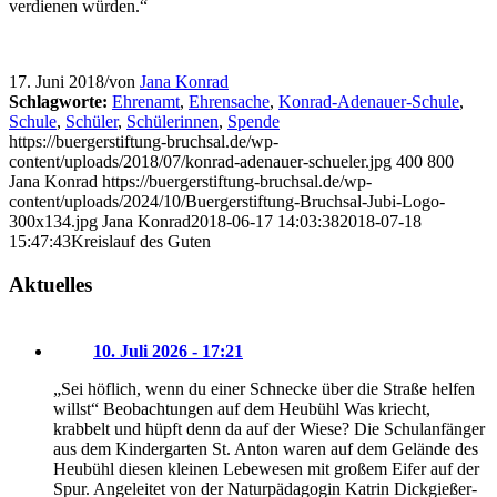
verdienen würden.“
17. Juni 2018
/
von
Jana Konrad
Schlagworte:
Ehrenamt
,
Ehrensache
,
Konrad-Adenauer-Schule
,
Schule
,
Schüler
,
Schülerinnen
,
Spende
https://buergerstiftung-bruchsal.de/wp-
content/uploads/2018/07/konrad-adenauer-schueler.jpg
400
800
Jana Konrad
https://buergerstiftung-bruchsal.de/wp-
content/uploads/2024/10/Buergerstiftung-Bruchsal-Jubi-Logo-
300x134.jpg
Jana Konrad
2018-06-17 14:03:38
2018-07-18
15:47:43
Kreislauf des Guten
Aktuelles
10. Juli 2026 - 17:21
„Sei höflich, wenn du einer Schnecke über die Straße helfen
willst“ Beobachtungen auf dem Heubühl Was kriecht,
krabbelt und hüpft denn da auf der Wiese? Die Schulanfänger
aus dem Kindergarten St. Anton waren auf dem Gelände des
Heubühl diesen kleinen Lebewesen mit großem Eifer auf der
Spur. Angeleitet von der Naturpädagogin Katrin Dickgießer-