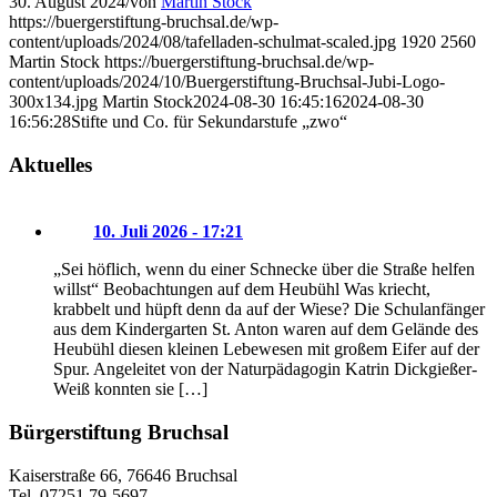
30. August 2024
/
von
Martin Stock
https://buergerstiftung-bruchsal.de/wp-
content/uploads/2024/08/tafelladen-schulmat-scaled.jpg
1920
2560
Martin Stock
https://buergerstiftung-bruchsal.de/wp-
content/uploads/2024/10/Buergerstiftung-Bruchsal-Jubi-Logo-
300x134.jpg
Martin Stock
2024-08-30 16:45:16
2024-08-30
16:56:28
Stifte und Co. für Sekundarstufe „zwo“
Aktuelles
10. Juli 2026 - 17:21
„Sei höflich, wenn du einer Schnecke über die Straße helfen
willst“ Beobachtungen auf dem Heubühl Was kriecht,
krabbelt und hüpft denn da auf der Wiese? Die Schulanfänger
aus dem Kindergarten St. Anton waren auf dem Gelände des
Heubühl diesen kleinen Lebewesen mit großem Eifer auf der
Spur. Angeleitet von der Naturpädagogin Katrin Dickgießer-
Weiß konnten sie […]
Bürgerstiftung Bruchsal
Kaiserstraße 66, 76646 Bruchsal
Tel. 07251 79-5697