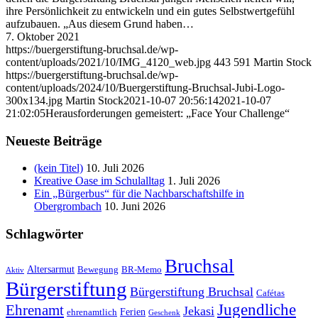
ihre Persönlichkeit zu entwickeln und ein gutes Selbstwertgefühl
aufzubauen. „Aus diesem Grund haben…
7. Oktober 2021
https://buergerstiftung-bruchsal.de/wp-
content/uploads/2021/10/IMG_4120_web.jpg
443
591
Martin Stock
https://buergerstiftung-bruchsal.de/wp-
content/uploads/2024/10/Buergerstiftung-Bruchsal-Jubi-Logo-
300x134.jpg
Martin Stock
2021-10-07 20:56:14
2021-10-07
21:02:05
Herausforderungen gemeistert: „Face Your Challenge“
Neueste Beiträge
(kein Titel)
10. Juli 2026
Kreative Oase im Schulalltag
1. Juli 2026
Ein „Bürgerbus“ für die Nachbarschaftshilfe in
Obergrombach
10. Juni 2026
Schlagwörter
Bruchsal
Altersarmut
Bewegung
BR-Memo
Aktiv
Bürgerstiftung
Bürgerstiftung Bruchsal
Cafétas
Jugendliche
Ehrenamt
Jekasi
Ferien
ehrenamtlich
Geschenk