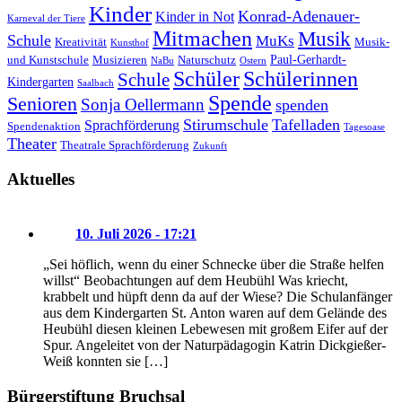
Kinder
Konrad-Adenauer-
Kinder in Not
Karneval der Tiere
Mitmachen
Musik
Schule
MuKs
Kreativität
Musik-
Kunsthof
Paul-Gerhardt-
und Kunstschule
Musizieren
Naturschutz
NaBu
Ostern
Schüler
Schülerinnen
Schule
Kindergarten
Saalbach
Spende
Senioren
Sonja Oellermann
spenden
Stirumschule
Tafelladen
Sprachförderung
Spendenaktion
Tagesoase
Theater
Theatrale Sprachförderung
Zukunft
Aktuelles
10. Juli 2026 - 17:21
„Sei höflich, wenn du einer Schnecke über die Straße helfen
willst“ Beobachtungen auf dem Heubühl Was kriecht,
krabbelt und hüpft denn da auf der Wiese? Die Schulanfänger
aus dem Kindergarten St. Anton waren auf dem Gelände des
Heubühl diesen kleinen Lebewesen mit großem Eifer auf der
Spur. Angeleitet von der Naturpädagogin Katrin Dickgießer-
Weiß konnten sie […]
Bürgerstiftung Bruchsal