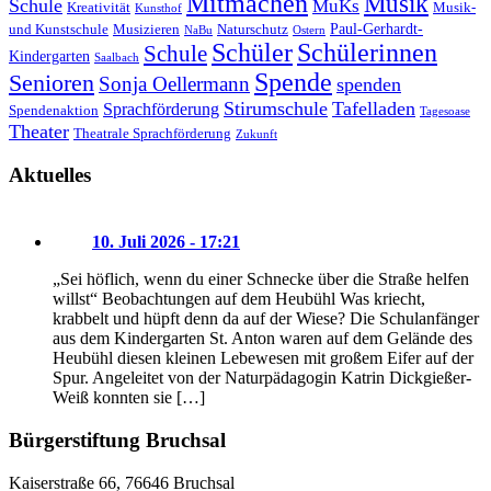
Mitmachen
Musik
Schule
MuKs
Kreativität
Musik-
Kunsthof
Paul-Gerhardt-
und Kunstschule
Musizieren
Naturschutz
NaBu
Ostern
Schüler
Schülerinnen
Schule
Kindergarten
Saalbach
Spende
Senioren
Sonja Oellermann
spenden
Stirumschule
Tafelladen
Sprachförderung
Spendenaktion
Tagesoase
Theater
Theatrale Sprachförderung
Zukunft
Aktuelles
10. Juli 2026 - 17:21
„Sei höflich, wenn du einer Schnecke über die Straße helfen
willst“ Beobachtungen auf dem Heubühl Was kriecht,
krabbelt und hüpft denn da auf der Wiese? Die Schulanfänger
aus dem Kindergarten St. Anton waren auf dem Gelände des
Heubühl diesen kleinen Lebewesen mit großem Eifer auf der
Spur. Angeleitet von der Naturpädagogin Katrin Dickgießer-
Weiß konnten sie […]
Bürgerstiftung Bruchsal
Kaiserstraße 66, 76646 Bruchsal