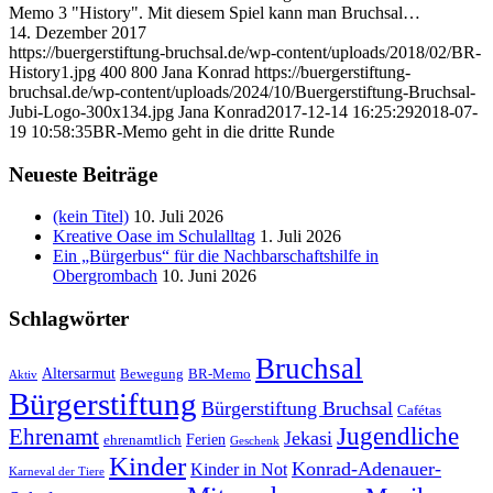
Memo 3 "History". Mit diesem Spiel kann man Bruchsal…
14. Dezember 2017
https://buergerstiftung-bruchsal.de/wp-content/uploads/2018/02/BR-
History1.jpg
400
800
Jana Konrad
https://buergerstiftung-
bruchsal.de/wp-content/uploads/2024/10/Buergerstiftung-Bruchsal-
Jubi-Logo-300x134.jpg
Jana Konrad
2017-12-14 16:25:29
2018-07-
19 10:58:35
BR-Memo geht in die dritte Runde
Neueste Beiträge
(kein Titel)
10. Juli 2026
Kreative Oase im Schulalltag
1. Juli 2026
Ein „Bürgerbus“ für die Nachbarschaftshilfe in
Obergrombach
10. Juni 2026
Schlagwörter
Bruchsal
Altersarmut
Bewegung
BR-Memo
Aktiv
Bürgerstiftung
Bürgerstiftung Bruchsal
Cafétas
Jugendliche
Ehrenamt
Jekasi
Ferien
ehrenamtlich
Geschenk
Kinder
Konrad-Adenauer-
Kinder in Not
Karneval der Tiere