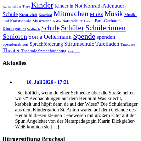
Kinder
Konrad-Adenauer-
Kinder in Not
Karneval der Tiere
Mitmachen
Musik
Schule
MuKs
Kreativität
Musik-
Kunsthof
Paul-Gerhardt-
und Kunstschule
Musizieren
Naturschutz
NaBu
Ostern
Schüler
Schülerinnen
Schule
Kindergarten
Saalbach
Spende
Senioren
Sonja Oellermann
spenden
Stirumschule
Tafelladen
Sprachförderung
Spendenaktion
Tagesoase
Theater
Theatrale Sprachförderung
Zukunft
Aktuelles
10. Juli 2026 - 17:21
„Sei höflich, wenn du einer Schnecke über die Straße helfen
willst“ Beobachtungen auf dem Heubühl Was kriecht,
krabbelt und hüpft denn da auf der Wiese? Die Schulanfänger
aus dem Kindergarten St. Anton waren auf dem Gelände des
Heubühl diesen kleinen Lebewesen mit großem Eifer auf der
Spur. Angeleitet von der Naturpädagogin Katrin Dickgießer-
Weiß konnten sie […]
Bürgerstiftung Bruchsal