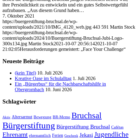
ihre Persönlichkeit zu entwickeln und ein gutes Selbstwertgefühl
aufzubauen. „Aus diesem Grund haben…
7. Oktober 2021
https://buergerstiftung-bruchsal.de/wp-
content/uploads/2021/10/IMG_4120_web.jpg
443
591
Martin Stock
https://buergerstiftung-bruchsal.de/wp-
content/uploads/2024/10/Buergerstiftung-Bruchsal-Jubi-Logo-
300x134.jpg
Martin Stock
2021-10-07 20:56:14
2021-10-07
21:02:05
Herausforderungen gemeistert: „Face Your Challenge“
Neueste Beiträge
(kein Titel)
10. Juli 2026
Kreative Oase im Schulalltag
1. Juli 2026
Ein „Bürgerbus“ für die Nachbarschaftshilfe in
Obergrombach
10. Juni 2026
Schlagwörter
Bruchsal
Altersarmut
Bewegung
BR-Memo
Aktiv
Bürgerstiftung
Bürgerstiftung Bruchsal
Cafétas
Jugendliche
Ehrenamt
Jekasi
Ferien
ehrenamtlich
Geschenk