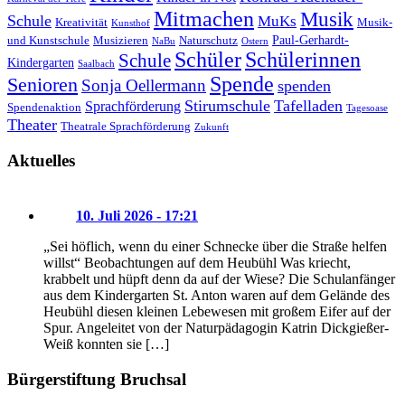
Mitmachen
Musik
Schule
MuKs
Kreativität
Musik-
Kunsthof
Paul-Gerhardt-
und Kunstschule
Musizieren
Naturschutz
NaBu
Ostern
Schüler
Schülerinnen
Schule
Kindergarten
Saalbach
Spende
Senioren
Sonja Oellermann
spenden
Stirumschule
Tafelladen
Sprachförderung
Spendenaktion
Tagesoase
Theater
Theatrale Sprachförderung
Zukunft
Aktuelles
10. Juli 2026 - 17:21
„Sei höflich, wenn du einer Schnecke über die Straße helfen
willst“ Beobachtungen auf dem Heubühl Was kriecht,
krabbelt und hüpft denn da auf der Wiese? Die Schulanfänger
aus dem Kindergarten St. Anton waren auf dem Gelände des
Heubühl diesen kleinen Lebewesen mit großem Eifer auf der
Spur. Angeleitet von der Naturpädagogin Katrin Dickgießer-
Weiß konnten sie […]
Bürgerstiftung Bruchsal