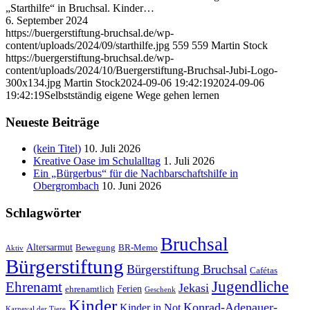
„Starthilfe“ in Bruchsal. Kinder…
6. September 2024
https://buergerstiftung-bruchsal.de/wp-
content/uploads/2024/09/starthilfe.jpg
559
559
Martin Stock
https://buergerstiftung-bruchsal.de/wp-
content/uploads/2024/10/Buergerstiftung-Bruchsal-Jubi-Logo-
300x134.jpg
Martin Stock
2024-09-06 19:42:19
2024-09-06
19:42:19
Selbstständig eigene Wege gehen lernen
Neueste Beiträge
(kein Titel)
10. Juli 2026
Kreative Oase im Schulalltag
1. Juli 2026
Ein „Bürgerbus“ für die Nachbarschaftshilfe in
Obergrombach
10. Juni 2026
Schlagwörter
Bruchsal
Altersarmut
Bewegung
BR-Memo
Aktiv
Bürgerstiftung
Bürgerstiftung Bruchsal
Cafétas
Jugendliche
Ehrenamt
Jekasi
Ferien
ehrenamtlich
Geschenk
Kinder
Konrad-Adenauer-
Kinder in Not
Karneval der Tiere