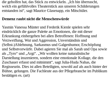
die geholfen hat, das Stück zu entwickeln. „Ich bin überrascht,
welch ein gefühlvolles Theaterstück aus unseren Schilderungen
entstanden ist“, sagt Maurice Glasenapp, ein Mitschüler.
Demenz raubt nicht die Menschenwürde
Yasmin Vanessa Münter und Frederik Kienle spielen sehr
eindrücklich die ganze Palette an Emotionen, die mit dieser
Erkrankung einhergehen bei allen Betroffenen: Hoffnung und
Verzweiflung, Wut und Aggression, Unverständnis und
(Selbst-)Ablehnung, Sarkasmus und Galgenhumor, Erschöpfung
und Selbstvorwürfe. Dabei agieren Sie mal als Sarah und Opa sowie
als „Tyro“ und „Argi“. „Wir wollten keine naturalistische
Darstellung inszenieren, sondern eine emotionale Kollage, die den
Zuschauer erfasst und mitnimmt“, sagt Julia-Huda Nahas, die
Regisseurin. Dies ist allen Beteiligten, sowohl auf als auch hinter der
Bühne, gelungen. Die Fachleute aus der Pflegebranche im Publikum
bestätigen es. (art)