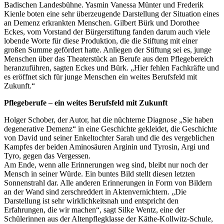
Badischen Landesbühne. Yasmin Vanessa Münter und Frederik
Kienle boten eine sehr überzeugende Darstellung der Situation eines
an Demenz erkrankten Menschen. Gilbert Bürk und Dorothee
Eckes, vom Vorstand der Bürgerstiftung fanden darum auch viele
lobende Worte für diese Produktion, die die Stiftung mit einer
großen Summe gefördert hatte. Anliegen der Stiftung sei es, junge
Menschen über das Theaterstück an Berufe aus dem Pflegebereich
heranzuführen, sagten Eckes und Bürk. „Hier fehlen Fachkräfte und
es eröffnet sich für junge Menschen ein weites Berufsfeld mit
Zukunft.“
Pflegeberufe – ein weites Berufsfeld mit Zukunft
Holger Schober, der Autor, hat die nüchterne Diagnose „Sie haben
degenerative Demenz“ in eine Geschichte gekleidet, die Geschichte
von David und seiner Enkeltochter Sarah und die des vergeblichen
Kampfes der beiden Aminosäuren Arginin und Tyrosin, Argi und
Tyro, gegen das Vergessen.
Am Ende, wenn alle Erinnerungen weg sind, bleibt nur noch der
Mensch in seiner Würde. Ein buntes Bild stellt diesen letzten
Sonnenstrahl dar. Alle anderen Erinnerungen in Form von Bildern
an der Wand sind zerschreddert in Aktenvernichtern. „Die
Darstellung ist sehr wirklichkeitsnah und entspricht den
Erfahrungen, die wir machen“, sagt Silke Wentz, eine der
Schülerinnen aus der Altenpflegklasse der Käthe-Kollwitz-Schule,