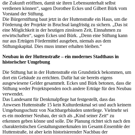
die Zukunft eröffnen, damit sie ihren Lebensunterhalt selbst
verdienen können“, sagen Dorothee Eckes und Gilbert Bürk vom
Vorstand der Stiftung.
Die Bürgerstiftung baut jetzt in der Huttenstraße ein Haus, um die
Förderung der Projekte in Bruchsal langfristig zu sichern. „Das ist
eine Möglichkeit in der heutigen zinslosen Zeit, Einnahmen zu
erwirtschaften“, sagen Eckes und Bürk. „Denn eine Stiftung kann
nur aus Erträgen Fördermittel ausgeben, niemals aus dem
Stiftungskapital. Dies muss immer erhalten bleiben.“
Neubau in der Huttenstraße – ein modernes Stadthaus in
historischer Umgebung
Die Stiftung hat in der Huttenstraße ein Grundstück bekommen, um
dort ein Gebäude zu errichten. Dafür hat sie bereits eigens
ausgewiesene Gelder gesammelt. Eckes und Bürk betonen, dass die
Stiftung weder Projektspenden noch andere Erträge für den Neubau
verwendet.
Das Landesamt für Denkmalpflege hat festgestellt, dass das
Anwesen Huttenstraße 15 kein Kulturdenkmal sei und auch keinem
Umgebungsschutz von Nachbargebäuden unterliege. Vielmehr sei
es ein moderner Neubau, der sich als „Kind seiner Zeit“ zu
erkennen geben könne und solle. Die Planung richtet sich nach den
charakteristischen Gestaltungsmerkmalen im Gesamt-Ensemble der
Huttenstraße, ist aber kein historisierender Nachbau der