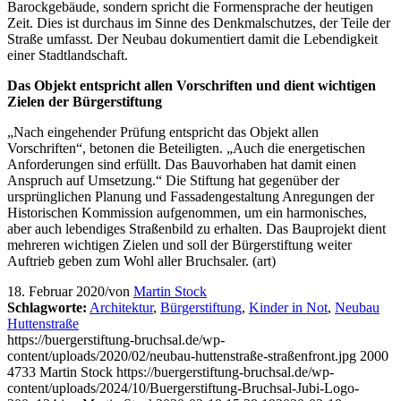
Barockgebäude, sondern spricht die Formensprache der heutigen
Zeit. Dies ist durchaus im Sinne des Denkmalschutzes, der Teile der
Straße umfasst. Der Neubau dokumentiert damit die Lebendigkeit
einer Stadtlandschaft.
Das Objekt entspricht allen Vorschriften und dient wichtigen
Zielen der Bürgerstiftung
„Nach eingehender Prüfung entspricht das Objekt allen
Vorschriften“, betonen die Beteiligten. „Auch die energetischen
Anforderungen sind erfüllt. Das Bauvorhaben hat damit einen
Anspruch auf Umsetzung.“ Die Stiftung hat gegenüber der
ursprünglichen Planung und Fassadengestaltung Anregungen der
Historischen Kommission aufgenommen, um ein harmonisches,
aber auch lebendiges Straßenbild zu erhalten. Das Bauprojekt dient
mehreren wichtigen Zielen und soll der Bürgerstiftung weiter
Auftrieb geben zum Wohl aller Bruchsaler. (art)
18. Februar 2020
/
von
Martin Stock
Schlagworte:
Architektur
,
Bürgerstiftung
,
Kinder in Not
,
Neubau
Huttenstraße
https://buergerstiftung-bruchsal.de/wp-
content/uploads/2020/02/neubau-huttenstraße-straßenfront.jpg
2000
4733
Martin Stock
https://buergerstiftung-bruchsal.de/wp-
content/uploads/2024/10/Buergerstiftung-Bruchsal-Jubi-Logo-