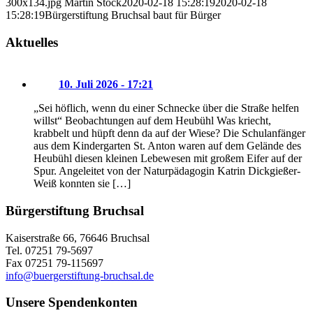
300x134.jpg
Martin Stock
2020-02-18 15:28:19
2020-02-18
15:28:19
Bürgerstiftung Bruchsal baut für Bürger
Aktuelles
10. Juli 2026 - 17:21
„Sei höflich, wenn du einer Schnecke über die Straße helfen
willst“ Beobachtungen auf dem Heubühl Was kriecht,
krabbelt und hüpft denn da auf der Wiese? Die Schulanfänger
aus dem Kindergarten St. Anton waren auf dem Gelände des
Heubühl diesen kleinen Lebewesen mit großem Eifer auf der
Spur. Angeleitet von der Naturpädagogin Katrin Dickgießer-
Weiß konnten sie […]
Bürgerstiftung Bruchsal
Kaiserstraße 66, 76646 Bruchsal
Tel. 07251 79-5697
Fax 07251 79-115697
info@buergerstiftung-bruchsal.de
Unsere Spendenkonten