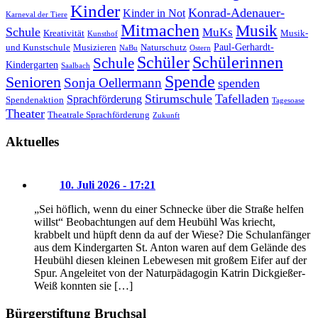
Kinder
Konrad-Adenauer-
Kinder in Not
Karneval der Tiere
Mitmachen
Musik
Schule
MuKs
Kreativität
Musik-
Kunsthof
Paul-Gerhardt-
und Kunstschule
Musizieren
Naturschutz
NaBu
Ostern
Schüler
Schülerinnen
Schule
Kindergarten
Saalbach
Spende
Senioren
Sonja Oellermann
spenden
Stirumschule
Tafelladen
Sprachförderung
Spendenaktion
Tagesoase
Theater
Theatrale Sprachförderung
Zukunft
Aktuelles
10. Juli 2026 - 17:21
„Sei höflich, wenn du einer Schnecke über die Straße helfen
willst“ Beobachtungen auf dem Heubühl Was kriecht,
krabbelt und hüpft denn da auf der Wiese? Die Schulanfänger
aus dem Kindergarten St. Anton waren auf dem Gelände des
Heubühl diesen kleinen Lebewesen mit großem Eifer auf der
Spur. Angeleitet von der Naturpädagogin Katrin Dickgießer-
Weiß konnten sie […]
Bürgerstiftung Bruchsal