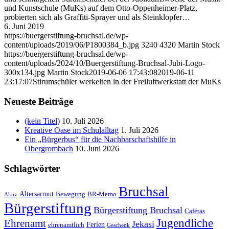
und Kunstschule (MuKs) auf dem Otto-Oppenheimer-Platz,
probierten sich als Graffiti-Sprayer und als Steinklopfer…
6. Juni 2019
https://buergerstiftung-bruchsal.de/wp-
content/uploads/2019/06/P1800384_b.jpg
3240
4320
Martin Stock
https://buergerstiftung-bruchsal.de/wp-
content/uploads/2024/10/Buergerstiftung-Bruchsal-Jubi-Logo-
300x134.jpg
Martin Stock
2019-06-06 17:43:08
2019-06-11
23:17:07
Stirumschüler werkelten in der Freiluftwerkstatt der MuKs
Neueste Beiträge
(kein Titel)
10. Juli 2026
Kreative Oase im Schulalltag
1. Juli 2026
Ein „Bürgerbus“ für die Nachbarschaftshilfe in
Obergrombach
10. Juni 2026
Schlagwörter
Bruchsal
Altersarmut
Bewegung
BR-Memo
Aktiv
Bürgerstiftung
Bürgerstiftung Bruchsal
Cafétas
Jugendliche
Ehrenamt
Jekasi
Ferien
ehrenamtlich
Geschenk