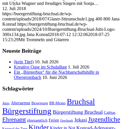
mit Ulyka Wagner und freudiges Singen mit Sonja…
12. Juli 2018
https://buergerstiftung-bruchsal.de/wp-
content/uploads/2018/07/Glaser-Stirumschule1.jpg
400
800
Jana
Konrad
https://buergerstiftung-bruchsal.de/wp-
content/uploads/2024/10/Buergerstiftung-Bruchsal-Jubi-Logo-
300x134.jpg
Jana Konrad
2018-07-12 12:32:06
2018-07-25
15:23:29
Mit Trommeln und Gitarren
Neueste Beiträge
(kein Titel)
10. Juli 2026
Kreative Oase im Schulalltag
1. Juli 2026
Ein „Bürgerbus“ für die Nachbarschaftshilfe in
Obergrombach
10. Juni 2026
Schlagwörter
Bruchsal
Altersarmut
Bewegung
BR-Memo
Aktiv
Bürgerstiftung
Bürgerstiftung Bruchsal
Cafétas
Jugendliche
Ehrenamt
Jekasi
Ferien
ehrenamtlich
Geschenk
Kinder
Konrad-Adenauer-
Kinder in Not
Karneval der Tiere