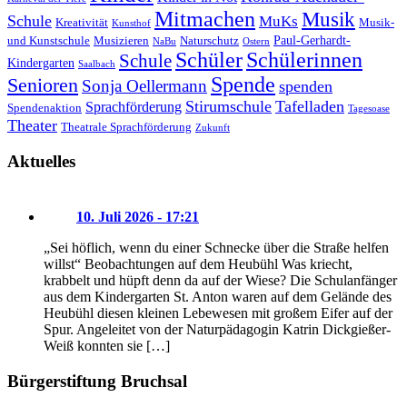
Mitmachen
Musik
Schule
MuKs
Kreativität
Musik-
Kunsthof
Paul-Gerhardt-
und Kunstschule
Musizieren
Naturschutz
NaBu
Ostern
Schüler
Schülerinnen
Schule
Kindergarten
Saalbach
Spende
Senioren
Sonja Oellermann
spenden
Stirumschule
Tafelladen
Sprachförderung
Spendenaktion
Tagesoase
Theater
Theatrale Sprachförderung
Zukunft
Aktuelles
10. Juli 2026 - 17:21
„Sei höflich, wenn du einer Schnecke über die Straße helfen
willst“ Beobachtungen auf dem Heubühl Was kriecht,
krabbelt und hüpft denn da auf der Wiese? Die Schulanfänger
aus dem Kindergarten St. Anton waren auf dem Gelände des
Heubühl diesen kleinen Lebewesen mit großem Eifer auf der
Spur. Angeleitet von der Naturpädagogin Katrin Dickgießer-
Weiß konnten sie […]
Bürgerstiftung Bruchsal