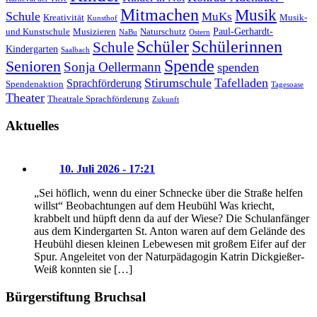
Mitmachen
Musik
Schule
MuKs
Kreativität
Musik-
Kunsthof
Paul-Gerhardt-
und Kunstschule
Musizieren
Naturschutz
NaBu
Ostern
Schüler
Schülerinnen
Schule
Kindergarten
Saalbach
Spende
Senioren
Sonja Oellermann
spenden
Stirumschule
Tafelladen
Sprachförderung
Spendenaktion
Tagesoase
Theater
Theatrale Sprachförderung
Zukunft
Aktuelles
10. Juli 2026 - 17:21
„Sei höflich, wenn du einer Schnecke über die Straße helfen
willst“ Beobachtungen auf dem Heubühl Was kriecht,
krabbelt und hüpft denn da auf der Wiese? Die Schulanfänger
aus dem Kindergarten St. Anton waren auf dem Gelände des
Heubühl diesen kleinen Lebewesen mit großem Eifer auf der
Spur. Angeleitet von der Naturpädagogin Katrin Dickgießer-
Weiß konnten sie […]
Bürgerstiftung Bruchsal