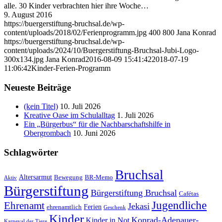
alle. 30 Kinder verbrachten hier ihre Woche…
9. August 2016
https://buergerstiftung-bruchsal.de/wp-
content/uploads/2018/02/Ferienprogramm.jpg
400
800
Jana Konrad
https://buergerstiftung-bruchsal.de/wp-
content/uploads/2024/10/Buergerstiftung-Bruchsal-Jubi-Logo-
300x134.jpg
Jana Konrad
2016-08-09 15:41:42
2018-07-19
11:06:42
Kinder-Ferien-Programm
Neueste Beiträge
(kein Titel)
10. Juli 2026
Kreative Oase im Schulalltag
1. Juli 2026
Ein „Bürgerbus“ für die Nachbarschaftshilfe in
Obergrombach
10. Juni 2026
Schlagwörter
Bruchsal
Altersarmut
Bewegung
BR-Memo
Aktiv
Bürgerstiftung
Bürgerstiftung Bruchsal
Cafétas
Jugendliche
Ehrenamt
Jekasi
Ferien
ehrenamtlich
Geschenk
Kinder
Konrad-Adenauer-
Kinder in Not
Karneval der Tiere