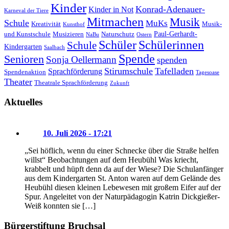
Kinder
Konrad-Adenauer-
Kinder in Not
Karneval der Tiere
Mitmachen
Musik
Schule
MuKs
Kreativität
Musik-
Kunsthof
Paul-Gerhardt-
und Kunstschule
Musizieren
Naturschutz
NaBu
Ostern
Schüler
Schülerinnen
Schule
Kindergarten
Saalbach
Spende
Senioren
Sonja Oellermann
spenden
Stirumschule
Tafelladen
Sprachförderung
Spendenaktion
Tagesoase
Theater
Theatrale Sprachförderung
Zukunft
Aktuelles
10. Juli 2026 - 17:21
„Sei höflich, wenn du einer Schnecke über die Straße helfen
willst“ Beobachtungen auf dem Heubühl Was kriecht,
krabbelt und hüpft denn da auf der Wiese? Die Schulanfänger
aus dem Kindergarten St. Anton waren auf dem Gelände des
Heubühl diesen kleinen Lebewesen mit großem Eifer auf der
Spur. Angeleitet von der Naturpädagogin Katrin Dickgießer-
Weiß konnten sie […]
Bürgerstiftung Bruchsal