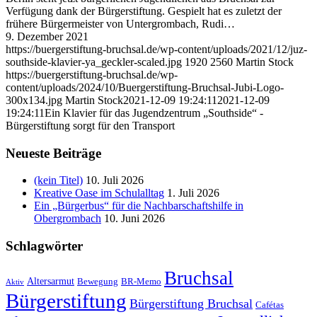
Verfügung dank der Bürgerstiftung. Gespielt hat es zuletzt der
frühere Bürgermeister von Untergrombach, Rudi…
9. Dezember 2021
https://buergerstiftung-bruchsal.de/wp-content/uploads/2021/12/juz-
southside-klavier-ya_geckler-scaled.jpg
1920
2560
Martin Stock
https://buergerstiftung-bruchsal.de/wp-
content/uploads/2024/10/Buergerstiftung-Bruchsal-Jubi-Logo-
300x134.jpg
Martin Stock
2021-12-09 19:24:11
2021-12-09
19:24:11
Ein Klavier für das Jugendzentrum „Southside“ -
Bürgerstiftung sorgt für den Transport
Neueste Beiträge
(kein Titel)
10. Juli 2026
Kreative Oase im Schulalltag
1. Juli 2026
Ein „Bürgerbus“ für die Nachbarschaftshilfe in
Obergrombach
10. Juni 2026
Schlagwörter
Bruchsal
Altersarmut
Bewegung
BR-Memo
Aktiv
Bürgerstiftung
Bürgerstiftung Bruchsal
Cafétas