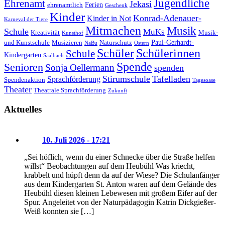
Jugendliche
Ehrenamt
Jekasi
Ferien
ehrenamtlich
Geschenk
Kinder
Konrad-Adenauer-
Kinder in Not
Karneval der Tiere
Mitmachen
Musik
Schule
MuKs
Kreativität
Musik-
Kunsthof
Paul-Gerhardt-
und Kunstschule
Musizieren
Naturschutz
NaBu
Ostern
Schüler
Schülerinnen
Schule
Kindergarten
Saalbach
Spende
Senioren
Sonja Oellermann
spenden
Stirumschule
Tafelladen
Sprachförderung
Spendenaktion
Tagesoase
Theater
Theatrale Sprachförderung
Zukunft
Aktuelles
10. Juli 2026 - 17:21
„Sei höflich, wenn du einer Schnecke über die Straße helfen
willst“ Beobachtungen auf dem Heubühl Was kriecht,
krabbelt und hüpft denn da auf der Wiese? Die Schulanfänger
aus dem Kindergarten St. Anton waren auf dem Gelände des
Heubühl diesen kleinen Lebewesen mit großem Eifer auf der
Spur. Angeleitet von der Naturpädagogin Katrin Dickgießer-
Weiß konnten sie […]