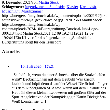
9. Dezember 2021
/
von
Martin Stock
Schlagworte:
Jugendzentrum Southside
,
Klavier
,
Kreativität
,
Musicnight
,
Musikzimmer
https://buergerstiftung-bruchsal.de/wp-content/uploads/2021/12/juz-
southside-klavier-ya_geckler-scaled.jpg
1920
2560
Martin Stock
https://buergerstiftung-bruchsal.de/wp-
content/uploads/2024/10/Buergerstiftung-Bruchsal-Jubi-Logo-
300x134.jpg
Martin Stock
2021-12-09 19:24:11
2021-12-09
19:24:11
Ein Klavier für das Jugendzentrum „Southside“ -
Bürgerstiftung sorgt für den Transport
Aktuelles
10. Juli 2026 - 17:21
„Sei höflich, wenn du einer Schnecke über die Straße helfen
willst“ Beobachtungen auf dem Heubühl Was kriecht,
krabbelt und hüpft denn da auf der Wiese? Die Schulanfänger
aus dem Kindergarten St. Anton waren auf dem Gelände des
Heubühl diesen kleinen Lebewesen mit großem Eifer auf der
Spur. Angeleitet von der Naturpädagogin Katrin Dickgießer-
Weiß konnten sie […]