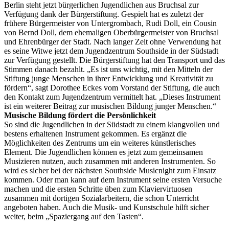
Berlin steht jetzt bürgerlichen Jugendlichen aus Bruchsal zur
Verfügung dank der Bürgerstiftung. Gespielt hat es zuletzt der
frühere Bürgermeister von Untergrombach, Rudi Doll, ein Cousin
von Bernd Doll, dem ehemaligen Oberbürgermeister von Bruchsal
und Ehrenbürger der Stadt. Nach langer Zeit ohne Verwendung hat
es seine Witwe jetzt dem Jugendzentrum Southside in der Südstadt
zur Verfügung gestellt. Die Bürgerstiftung hat den Transport und das
Stimmen danach bezahlt. „Es ist uns wichtig, mit den Mitteln der
Stiftung junge Menschen in ihrer Entwicklung und Kreativität zu
fördern“, sagt Dorothee Eckes vom Vorstand der Stiftung, die auch
den Kontakt zum Jugendzentrum vermittelt hat. „Dieses Instrument
ist ein weiterer Beitrag zur musischen Bildung junger Menschen.“
Musische Bildung fördert die Persönlichkeit
So sind die Jugendlichen in der Südstadt zu einem klangvollen und
bestens erhaltenen Instrument gekommen. Es ergänzt die
Möglichkeiten des Zentrums um ein weiteres künstlerisches
Element. Die Jugendlichen können es jetzt zum gemeinsamen
Musizieren nutzen, auch zusammen mit anderen Instrumenten. So
wird es sicher bei der nächsten Southside Musicnight zum Einsatz
kommen. Oder man kann auf dem Instrument seine ersten Versuche
machen und die ersten Schritte üben zum Klaviervirtuosen
zusammen mit dortigen Sozialarbeitern, die schon Unterricht
angeboten haben. Auch die Musik- und Kunstschule hilft sicher
weiter, beim „Spaziergang auf den Tasten“.