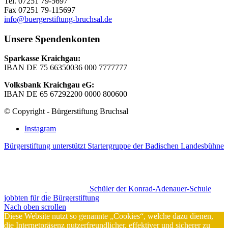
Tel. 07251 79-5697
Fax 07251 79-115697
info@buergerstiftung-bruchsal.de
Unsere Spendenkonten
Sparkasse Kraichgau:
IBAN DE 75 66350036 000 7777777
Volksbank Kraichgau eG:
IBAN DE 65 67292200 0000 800600
© Copyright - Bürgerstiftung Bruchsal
Instagram
Bürgerstiftung unterstützt Startergruppe der Badischen Landesbühne
Schüler der Konrad-Adenauer-Schule
jobbten für die Bürgerstiftung
Nach oben scrollen
Diese Website nutzt so genannte „Cookies“, welche dazu dienen,
die Internetpräsenz nutzerfreundlicher, effektiver und sicherer zu