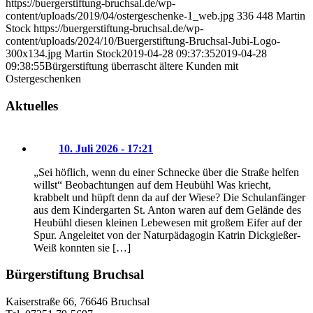
https://buergerstiftung-bruchsal.de/wp-
content/uploads/2019/04/ostergeschenke-1_web.jpg
336
448
Martin
Stock
https://buergerstiftung-bruchsal.de/wp-
content/uploads/2024/10/Buergerstiftung-Bruchsal-Jubi-Logo-
300x134.jpg
Martin Stock
2019-04-28 09:37:35
2019-04-28
09:38:55
Bürgerstiftung überrascht ältere Kunden mit
Ostergeschenken
Aktuelles
10. Juli 2026 - 17:21
„Sei höflich, wenn du einer Schnecke über die Straße helfen
willst“ Beobachtungen auf dem Heubühl Was kriecht,
krabbelt und hüpft denn da auf der Wiese? Die Schulanfänger
aus dem Kindergarten St. Anton waren auf dem Gelände des
Heubühl diesen kleinen Lebewesen mit großem Eifer auf der
Spur. Angeleitet von der Naturpädagogin Katrin Dickgießer-
Weiß konnten sie […]
Bürgerstiftung Bruchsal
Kaiserstraße 66, 76646 Bruchsal