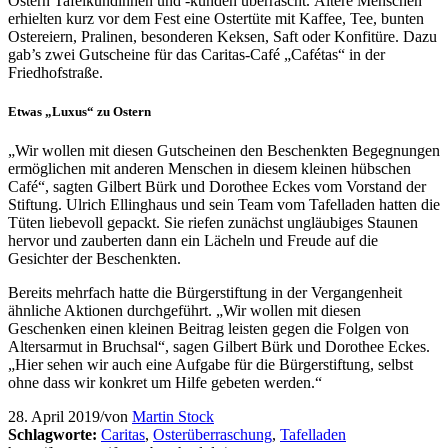
Ostern Tafelkundinnen und -kunden überrascht. Ältere Menschen
erhielten kurz vor dem Fest eine Ostertüte mit Kaffee, Tee, bunten
Ostereiern, Pralinen, besonderen Keksen, Saft oder Konfitüre. Dazu
gab’s zwei Gutscheine für das Caritas-Café „Cafétas“ in der
Friedhofstraße.
Etwas „Luxus“ zu Ostern
„Wir wollen mit diesen Gutscheinen den Beschenkten Begegnungen
ermöglichen mit anderen Menschen in diesem kleinen hübschen
Café“, sagten Gilbert Bürk und Dorothee Eckes vom Vorstand der
Stiftung. Ulrich Ellinghaus und sein Team vom Tafelladen hatten die
Tüten liebevoll gepackt. Sie riefen zunächst ungläubiges Staunen
hervor und zauberten dann ein Lächeln und Freude auf die
Gesichter der Beschenkten.
Bereits mehrfach hatte die Bürgerstiftung in der Vergangenheit
ähnliche Aktionen durchgeführt. „Wir wollen mit diesen
Geschenken einen kleinen Beitrag leisten gegen die Folgen von
Altersarmut in Bruchsal“, sagen Gilbert Bürk und Dorothee Eckes.
„Hier sehen wir auch eine Aufgabe für die Bürgerstiftung, selbst
ohne dass wir konkret um Hilfe gebeten werden.“
28. April 2019
/
von
Martin Stock
Schlagworte:
Caritas
,
Osterüberraschung
,
Tafelladen